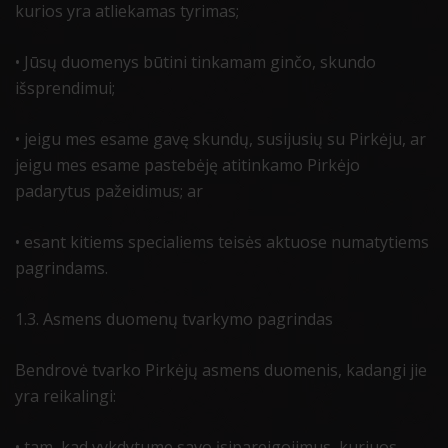
kurios yra atliekamas tyrimas;
• Jūsų duomenys būtini tinkamam ginčo, skundo
išsprendimui;
• jeigu mes esame gavę skundų, susijusių su Pirkėju, ar
jeigu mes esame pastebėję atitinkamo Pirkėjo
padarytus pažeidimus; ar
• esant kitiems specialiems teisės aktuose numatytiems
pagrindams.
1.3. Asmens duomenų tvarkymo pagrindas
Bendrovė tvarko Pirkėjų asmens duomenis, kadangi jie
yra reikalingi:
• tam, kad vykdytume savo įsipareigojimus, kuriuos