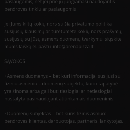
paslaugomis, net jei prie jų jungiamasi naudojantis
bendrovės tinklu ar paslaugomis
Jei Jums kiltų kokių nors su šia privatumo politika
susijusių klausimų ar turėtumėte kokių nors prašymų,
susijusių su Jūsų asmens duomenų tvarkymu, siųskite
mums laišką el. paštu: info@arenapizza.lt
SĄVOKOS
• Asmens duomenys – bet kuri informacija, susijusi su
fiziniu asmeniu – duomenų subjektu, kurio tapatybė
yra žinoma arba gali būti tiesiogiai ar netiesiogiai
nustatyta pasinaudojant atitinkamais duomenimis.
• Duomenų subjektas – bet kuris fizinis asmuo:
bendrovės klientas, darbuotojas, partneris, lankytojas.