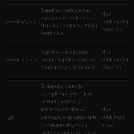
Slapukas, naudojamas
Nuo
atpažinti ar sutikote su
cookiesAgree
sutikimo/Iki
slapukų naudojimu mūsų
ištrynimo
svetainėje
Slapukas, atskiriantis
Nuo
cookiesLevelX
kokius slapukus leidžiate
sutikimo/Iki
naudoti mūsų svetainėje
ištrynimo
Šį slapuką naudoja
„Google Analytics”, kad
įvertintų vartotojo
apsilankymo tikslus,
Nuo
_ga
parengtų ataskaitas apie
sutikimo/2
tinklalapio aktyvumą
meta
svetainių operatoriams ir