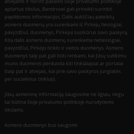
atvejams ir norint pasiekti šioje privatumo politikoje
aptartus tikslus, Bendrovei gali prireikti surinkti
papildomos informacijos. Dalis aukščiau pateiktų
asmens duomenų yra surenkami iš Pirkėjų tiesiogiai,
pavyzdžiui, duomenys, Pirkėjui susikūrus savo paskyrą.
Kita dalis asmens duomenų surenkama netiesiogiai,
pavyzdžiui, Pirkėjo tinklo ir vietos duomenys. Asmens
duomenys taip pat gali būti renkami, kai Jūsų sutikimu
mums duomenis perduoda kiti tinklalapiai ar portalai
(taip pat ir atvejais, kai prie savo paskyros jungiatės
per socialinius tinklus).
Jūsų asmeninę informaciją saugosime ne ilgiau, negu
tai būtina šioje privatumo politikoje nurodytiems
tikslams.
Asmens duomenys bus saugomi: