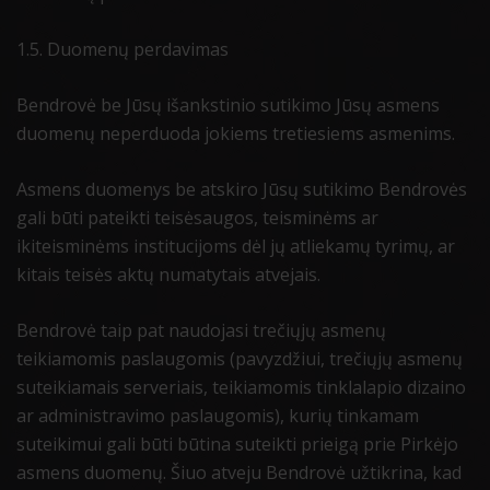
1.5. Duomenų perdavimas
Bendrovė be Jūsų išankstinio sutikimo Jūsų asmens
duomenų neperduoda jokiems tretiesiems asmenims.
Asmens duomenys be atskiro Jūsų sutikimo Bendrovės
gali būti pateikti teisėsaugos, teisminėms ar
ikiteisminėms institucijoms dėl jų atliekamų tyrimų, ar
kitais teisės aktų numatytais atvejais.
Bendrovė taip pat naudojasi trečiųjų asmenų
teikiamomis paslaugomis (pavyzdžiui, trečiųjų asmenų
suteikiamais serveriais, teikiamomis tinklalapio dizaino
ar administravimo paslaugomis), kurių tinkamam
suteikimui gali būti būtina suteikti prieigą prie Pirkėjo
asmens duomenų. Šiuo atveju Bendrovė užtikrina, kad