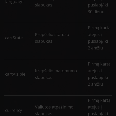
language
slapukas
puslapį/iki
30 dienu
Pirmą kartą
Krepšelio statuso
atėjus į
cartState
slapukas
puslapį/iki
2 amžiu
Pirmą kartą
Krepšelio matomumo
atėjus į
cartVisible
slapukas
puslapį/iki
2 amžiu
Pirmą kartą
Valiutos atpažinimo
atėjus į
currency
slapukas
puslapį/iki