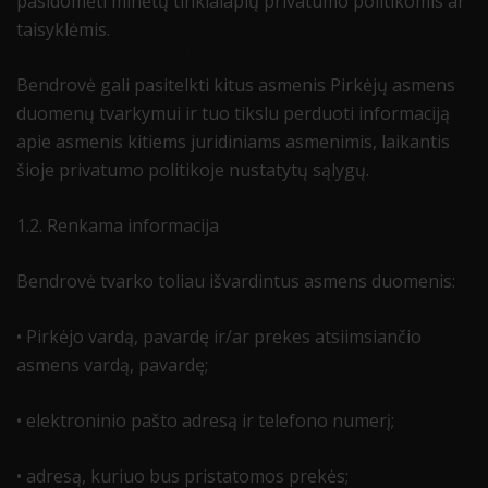
pasidomėti minėtų tinklalapių privatumo politikomis ar
taisyklėmis.
Bendrovė gali pasitelkti kitus asmenis Pirkėjų asmens
duomenų tvarkymui ir tuo tikslu perduoti informaciją
apie asmenis kitiems juridiniams asmenimis, laikantis
šioje privatumo politikoje nustatytų sąlygų.
1.2. Renkama informacija
Bendrovė tvarko toliau išvardintus asmens duomenis:
• Pirkėjo vardą, pavardę ir/ar prekes atsiimsiančio
asmens vardą, pavardę;
• elektroninio pašto adresą ir telefono numerį;
• adresą, kuriuo bus pristatomos prekės;