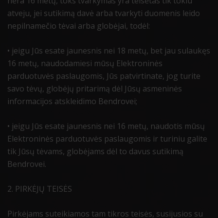
nėra 16 metų, toks tvarkymas yra teisėtas tik tokiu
atveju, jei sutikimą davė arba tvarkyti duomenis leido
nepilnamečio tėvai arba globėjai, todėl:
• jeigu Jūs esate jaunesnis nei 18 metų, bet jau sulaukęs
16 metų, naudodamiesi mūsų Elektroninės
parduotuvės paslaugomis, Jūs patvirtinate, jog turite
savo tėvų, globėjų pritarimą dėl Jūsų asmeninės
informacijos atskleidimo Bendrovei;
• jeigu Jūs esate jaunesnis nei 16 metų, naudotis mūsų
Elektroninės parduotuvės paslaugomis ir turiniu galite
tik Jūsų tėvams, globėjams dėl to davus sutikimą
Bendrovei.
2. PIRKĖJŲ TEISĖS
Pirkėjams suteikiamos tam tikros teisės, susijusios su