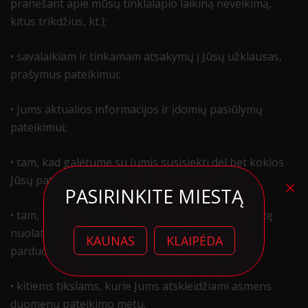
pranešant apie mūsų tinklalapio laikiną neveikimą,
kitus trikdžius, kt.);
• savalaikiam ir tinkamam atsakymų į Jūsų užklausas,
prašymus pateikimui;
• Jums aktualios informacijos ir įdomių pasiūlymų
pateikimui;
• tam, kad galėtume su Jumis susisiekti dėl bet kokios
Jūsų pateiktos informacijos;
×
PASIRINKITE MIESTĄ
• tam, kad galėtume vykdyti statistinę ir kitą analizę
nuolat tobulindami tinklalapio ir Elektroninės
KAUNAS
KLAIPĖDA
parduotuvės turinį bei teikiamas paslaugas;
• kitiems tikslams, kurie Jums atskleidžiami asmens
duomenų pateikimo metu.