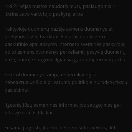
• iki Pirkėjas nustos naudotis mūsų paslaugomis ir
ištrins savo vartotojo paskyrą; arba
• aktyvioje duomenų bazėje asmens duomenys el.
prekybos tikslu tvarkomi 5 metus nuo kliento
paskutinio apsilankymo interneto svetainės paskyroje;
po to asmens duomenys perkeliami į pasyvią duomenų
bazę, kurioje saugomi ilgiausią garantinį terminą; arba
• iki kol duomenys tampa nebereikalingi ar
nebeaktualūs šioje privatumo politikoje nurodytų tikslų
pasiekimui.
Ilgesnis Jūsų asmeninės informacijos saugojimas gali
būti vykdomas tik, kai:
• esama pagrįstų įtarimų dėl neteisėtos veikos, dėl