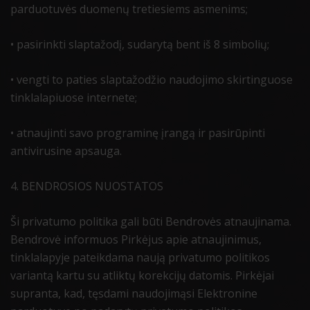
parduotuvės duomenų tretiesiems asmenims;
• pasirinkti slaptažodį, sudarytą bent iš 8 simbolių;
• vengti to paties slaptažodžio naudojimo skirtinguose
tinklalapiuose internete;
• atnaujinti savo programinę įrangą ir pasirūpinti
antivirusine apsauga.
4. BENDROSIOS NUOSTATOS
Ši privatumo politika gali būti Bendrovės atnaujinama.
Bendrovė informuos Pirkėjus apie atnaujinimus,
tinklalapyje pateikdama naują privatumo politikos
variantą kartu su atliktų korekcijų datomis. Pirkėjai
supranta, kad, tęsdami naudojimąsi Elektronine