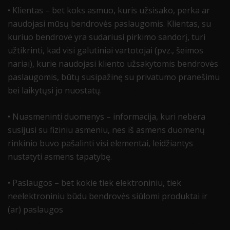
• Klientas – bet koks asmuo, kuris užsisako, perka ar
naudojasi mūsų bendrovės paslaugomis. Klientas, su
kuriuo bendrovė yra sudariusi pirkimo sandorį, turi
užtikrinti, kad visi galutiniai vartotojai (pvz., šeimos
nariai), kurie naudojasi kliento užsakytomis bendrovės
paslaugomis, būtų susipažinę su privatumo pranešimu
bei laikytųsi jo nuostatų.
• Nuasmeninti duomenys – informacija, kuri nebėra
susijusi su fiziniu asmeniu, nes iš asmens duomenų
rinkinio buvo pašalinti visi elementai, leidžiantys
nustatyti asmens tapatybę.
• Paslaugos – bet kokie tiek elektroniniu, tiek
neelektroniniu būdu bendrovės siūlomi produktai ir
(ar) paslaugos