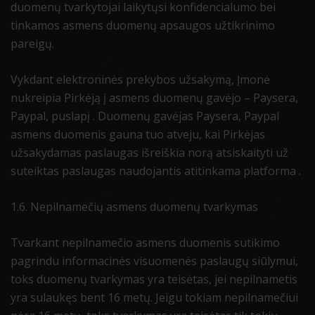
duomenų tvarkytojai laikytųsi konfidencialumo bei
tinkamos asmens duomenų apsaugos užtikrinimo
pareigų.
Vykdant elektroninės prekybos užsakymą, Įmonė
nukreipia Pirkėją į asmens duomenų gavėjo – Paysera,
Paypal, puslapį . Duomenų gavėjas Paysera, Paypal
asmens duomenis gauna tuo atveju, kai Pirkėjas
užsakydamas paslaugas išreiškia norą atsiskaityti už
suteiktas paslaugas naudojantis atitinkama platforma .
1.6. Nepilnamečių asmens duomenų tvarkymas
Tvarkant nepilnamečio asmens duomenis sutikimo
pagrindu informacinės visuomenės paslaugų siūlymui,
toks duomenų tvarkymas yra teisėtas, jei nepilnametis
yra sulaukęs bent 16 metų. Jeigu tokiam nepilnamečiui