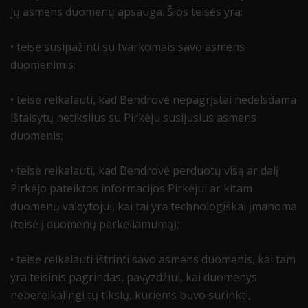
jų asmens duomenų apsauga. Šios teisės yra:
• teisė susipažinti su tvarkomais savo asmens
duomenimis;
• teisė reikalauti, kad Bendrovė nepagrįstai nedelsdama
ištaisytų netikslius su Pirkėju susijusius asmens
duomenis;
• teisė reikalauti, kad Bendrovė perduotų visą ar dalį
Pirkėjo pateiktos informacijos Pirkėjui ar kitam
duomenų valdytojui, kai tai yra technologiškai įmanoma
(teisė į duomenų perkeliamumą);
• teisė reikalauti ištrinti savo asmens duomenis, kai tam
yra teisinis pagrindas, pavyzdžiui, kai duomenys
nebereikalingi tų tikslų, kuriems buvo surinkti,