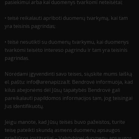
pasiekimui arba kai duomenys tvarkomi neteisėtai;
• teisė reikalauti apriboti duomenų tvarkymą, kai tam
yra teisinis pagrindas;
• teisė nesutikti su duomenų tvarkymu, kai duomenys
tvarkomi teisėto intereso pagrindu ir tam yra teisinis
pagrindas.
Norėdami įgyvendinti savo teises, siųskite mums laišką
el. paštu: info@arenapizza.lt. Bendrovė informuoja, kad
kilus abejonėms dėl Jūsų tapatybės Bendrovė gali
pareikalauti papildomos informacijos tam, jog teisingai
Jus identifikuotų.
Jeigu manote, kad Jūsų teisės buvo pažeistos, turite
teisę pateikti skundą asmens duomenų apsaugos
priežiūros institucijai – Valstybinei duomenų apsaugos