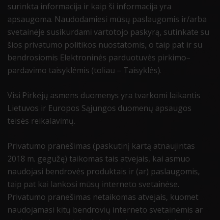
surinkta informacija ir kaip ši informacija yra
apsaugoma. Naudodamiesi mūsų paslaugomis ir/arba
svetainėje susikurdami vartotojo paskyrą, sutinkate su
šios privatumo politikos nuostatomis, o taip pat ir su
bendrosiomis Elektroninės parduotuvės pirkimo–
pardavimo taisyklėmis (toliau – Taisyklės).
Visi Pirkėjų asmens duomenys yra tvarkomi laikantis
Lietuvos ir Europos Sąjungos duomenų apsaugos
teisės reikalavimų.
Privatumo pranešimas (paskutinį kartą atnaujintas
2018 m. gegužę) taikomas tais atvejais, kai asmuo
naudojasi bendrovės produktais ir (ar) paslaugomis,
taip pat kai lankosi mūsų interneto svetainėse.
Privatumo pranešimas netaikomas atvejais, kuomet
naudojamasi kitų bendrovių interneto svetainėmis ar