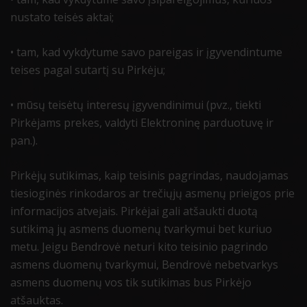
nustato teisės aktai;
• tam, kad vykdytume savo pareigas ir įgyvendintume
teises pagal sutartį su Pirkėju;
• mūsų teisėtų interesų įgyvendinimui (pvz., tiekti
Pirkėjams prekes, valdyti Elektroninę parduotuvę ir
pan.).
Pirkėjų sutikimas, kaip teisinis pagrindas, naudojamas
tiesioginės rinkodaros ar trečiųjų asmenų prieigos prie
informacijos atvejais. Pirkėjai gali atšaukti duotą
sutikimą jų asmens duomenų tvarkymui bet kuriuo
metu. Jeigu Bendrovė neturi kito teisinio pagrindo
asmens duomenų tvarkymui, Bendrovė nebetvarkys
asmens duomenų vos tik sutikimas bus Pirkėjo
atšauktas.