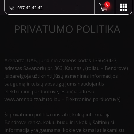
0
037 42 42 42
PRIVATUMO POLITIKA
Arenarta, UAB, juridinio asmens kodas 135643427,
adresas Savanorių pr. 363, Kaunas , (toliau – Bendrovė)
įsipareigoja užtikrinti Jūsų asmeninės informacijos
saugumą ir teisių apsaugą Jums naudojantis
elektronine parduotuve, esančia adresu
www.arenapizza.lt (toliau – Elektroninė parduotuvė).
Ši privatumo politika nustato, kokią informaciją
Bendrovė renka, kokiu būdu ir iš kokių šaltinių ši
informacija yra gaunama, kokie veiksmai atliekami su