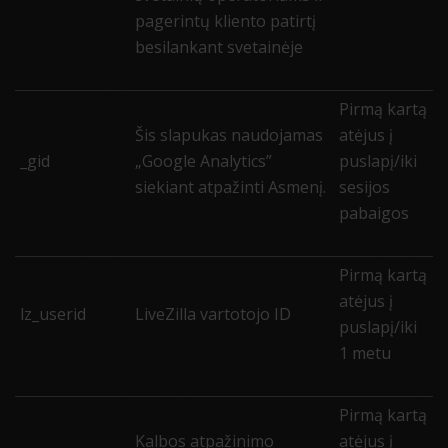
pagerintų kliento patirtį
besilankant svetainėje
Pirmą kartą
Šis slapukas naudojamas
atėjus į
_gid
„Google Analytics”
puslapį/iki
siekiant atpažinti Asmenį.
sesijos
pabaigos
Pirmą kartą
atėjus į
lz_userid
LiveZilla vartotojo ID
puslapį/iki
1 metu
Pirmą kartą
Kalbos atpažinimo
atėjus į