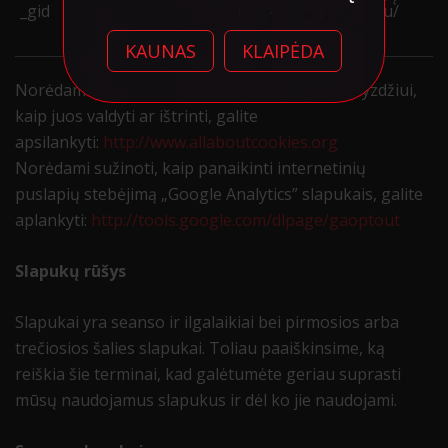
_gid
„Google
puslapį metu/
Analytics” siekiant
2 dienos
atpažinti Asmenį.
KAUNAS
KLAIPĖDA
Norėdami daugiau sužinoti apie slapukus, pavyzdžiui,
kaip juos valdyti ar ištrinti, galite
apsilankyti:
http://www.allaboutcookies.org
Norėdami sužinoti, kaip panaikinti internetinių
puslapių stebėjimą „Google Analytics” slapukais, galite
aplankyti:
http://tools.google.com/dlpage/gaoptout
Slapukų rūšys
Slapukai yra seanso ir ilgalaikiai bei pirmosios arba
trečiosios šalies slapukai. Toliau paaiškinsime, ką
reiškia šie terminai, kad galėtumėte geriau suprasti
mūsų naudojamus slapukus ir dėl ko jie naudojami.