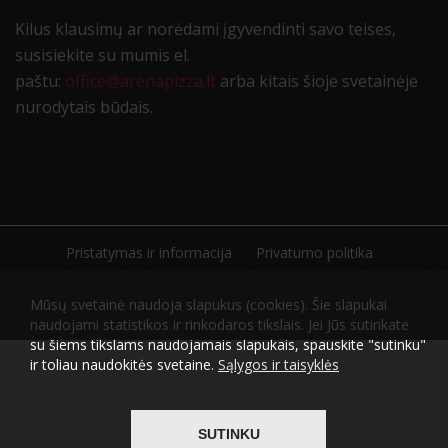
Kilus klausimų ar norėdami įgyvendinti savo teises,
susisiekite su mumis el.
paštu:
office@arenapizza.lt
arba kitais šioje svetainėje
nurodytais būdais.
Pristatymas ir informacija
Privatumo politika
Sąlygos ir taisyklės
Karjera
Mūsų svetainė naudoja slapukus (cookies). Šie slapukai
naudojami statistikos ir rinkodaros tikslais. Jei Jūs sutinkate
su šiems tikslams naudojamais slapukais, spauskite "sutinku"
ir toliau naudokitės svetaine.
Sąlygos ir taisyklės
2026 © Visos teisės saugomos
Atliko
ITBrolis
SUTINKU