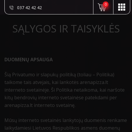
0
037 42 42 42
SĄLYGOS IR TAISYKLĖS
DUOMENŲ APSAUGA
Šią Privatumo ir slapukų politiką (toliau – Politika)
taikome tais atvejais, kai lankotės arenapizza.lt
interneto svetainėje. Ši Politika netaikoma, kai naršote
kitų bendrovių interneto svetainėse patekdami per
arenapizza.lt interneto svetainę.
Mūsų interneto svetainės lankytojų duomenis renkame
laikydamiesi Lietuvos Respublikos asmens duomenų