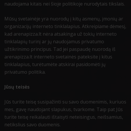
naudojama kitais nei šioje politikoje nurodytais tikslais.
Mūsų svetainėje yra nuorodų į kitų asmenų, įmonių ar
organizacijų interneto tinklalapius. Atkreipiame dėmesį,
kad arenapizza.lt nėra atsakinga už tokių interneto
tinklalapių turinį ar jų naudojamus privatumo
užtikrinimo principus. Tad jei paspaudę nuorodą iš
arenapizza.lt interneto svetainės pateksite į kitus
tinklalapius, turėtumėte atskirai pasidomėti jų
privatumo politika.
Jūsų teisės
Jūs turite teisę susipažinti su savo duomenimis, kuriuos
mes, gavę naudojant slapukus, tvarkome. Taip pat Jūs
turite teisę reikalauti ištaisyti neteisingus, neišsamius,
netikslius savo duomenis.