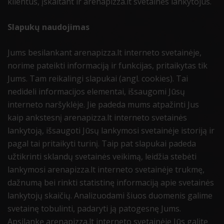
klientus, įskaitant ir arenapizza.lt svetainės lankytojus.
Slapukų naudojimas
Jums besilankant arenapizza.lt interneto svetainėje,
norime pateikti informaciją ir funkcijas, pritaikytas tik
Jums. Tam reikalingi slapukai (angl. cookies). Tai
nedideli informacijos elementai, išsaugomi Jūsų
interneto naršyklėje. Jie padeda mums atpažinti Jus
kaip ankstesnį arenapizza.lt interneto svetainės
lankytoją, išsaugoti Jūsų lankymosi svetainėje istoriją ir
pagal tai pritaikyti turinį. Taip pat slapukai padeda
užtikrinti sklandų svetainės veikimą, leidžia stebėti
lankymosi arenapizza.lt interneto svetainėje trukmę,
dažnumą bei rinkti statistinę informaciją apie svetainės
lankytojų skaičių. Analizuodami šiuos duomenis galime
svetainę tobulinti, padaryti ją patogesnę Jums.
Apsilankę arenapizza.lt interneto svetainėje Jūs galite