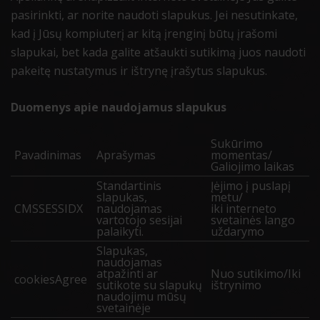
pasirinkti, ar norite naudoti slapukus. Jei nesutinkate,
kad į Jūsų kompiuterį ar kitą įrenginį būtų įrašomi
slapukai, bet kada galite atšaukti sutikimą juos naudoti
pakeitę nustatymus ir ištrynę įrašytus slapukus.
Duomenys apie naudojamus slapukus
Sukūrimo
Pavadinimas
Aprašymas
momentas/
Galiojimo laikas
Standartinis
Įėjimo į puslapį
slapukas,
metu/
CMSSESSIDX
naudojamas
iki interneto
vartotojo sesijai
svetainės lango
palaikyti.
uždarymo
Slapukas,
naudojamas
atpažinti ar
Nuo sutikimo/Iki
cookiesAgree
sutikote su slapukų
ištrynimo
naudojimu mūsų
svetainėje