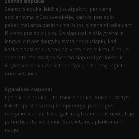
Seanso slapukai
Seanso slapukai leidžia Jus atpažinti per vieną
apsilankymą mūsų svetainėje, kad visi puslapio
pakeitimai arba pasirinkimai būtų įsimenami keliaujant
iš vieno puslapio į kitą. Šie slapukai leidžia greitai ir
lengvai eiti per daugybę svetainės puslapių, kad
kaskart apsilankius naujoje vietoje nereikėtų iš naujo
apdoroti informacijos. Seanso slapukai yra laikini ir
išnyksta vos tik užveriate naršyklę arba atsijungiate
nuo svetainės.
Ilgalaikiai slapukai
Ilgalaikiai slapukai – tai tokie slapukai, kurie nustatytą
laikotarpį išlieka Jūsų kompiuteryje pasibaigus
naršymo seansui, todėl gali įrašyti tam tikras naudotojų
parinktis arba veiksmus, kai svetainė aplankoma iš
naujo.