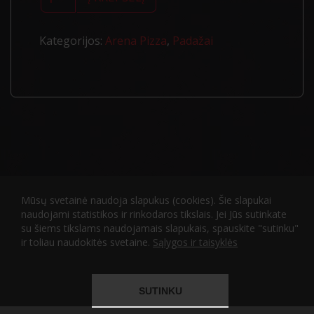
Alyvuogių
aliejus
su
bazilikais
Kategorijos:
Arena Pizza
,
Padažai
Mūsų svetainė naudoja slapukus (cookies). Šie slapukai
Pristatymas ir informacija
Privatumo politika
naudojami statistikos ir rinkodaros tikslais. Jei Jūs sutinkate
Sąlygos ir taisyklės
Karjera
su šiems tikslams naudojamais slapukais, spauskite "sutinku"
ir toliau naudokitės svetaine.
Sąlygos ir taisyklės
2026 © Visos teisės saugomos
Atliko
ITBrolis
SUTINKU