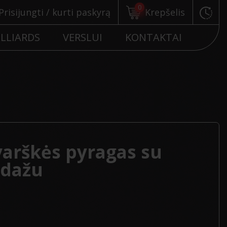
0
Prisijungti / kurti paskyrą
Krepšelis
ILLIARDS
VERSLUI
KONTAKTAI
varškės pyragas su
adažu