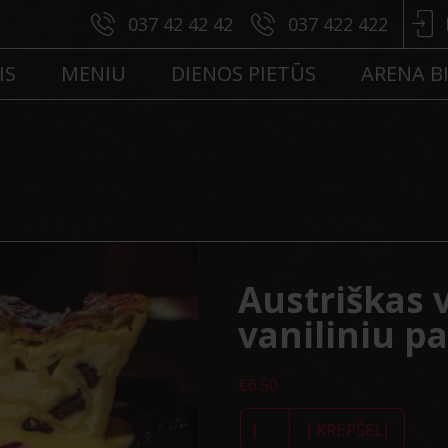
037 42 42 42
037 422 422
IS
MENIU
DIENOS PIETŪS
ARENA B
Austriškas 
vaniliniu p
€
6.50
produkto
kiekis:
Į KREPŠELĮ
Austriškas