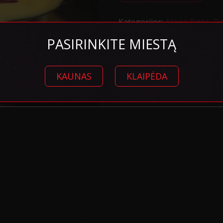
varškės
pyragas
su
Kategorijos:
Arena Pizza
,
De
vaniliniu
padažu
PASIRINKITE MIESTĄ
KAUNAS
KLAIPĖDA