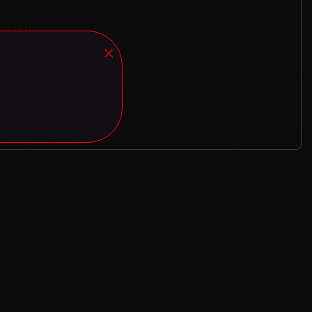
sertai
×