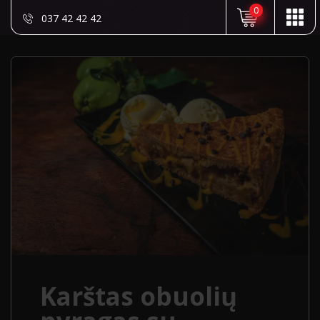
0
037 42 42 42
Karštas obuolių