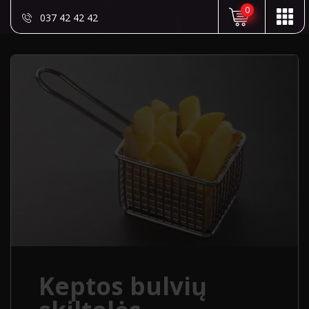
0
037 42 42 42
Keptos bulvių