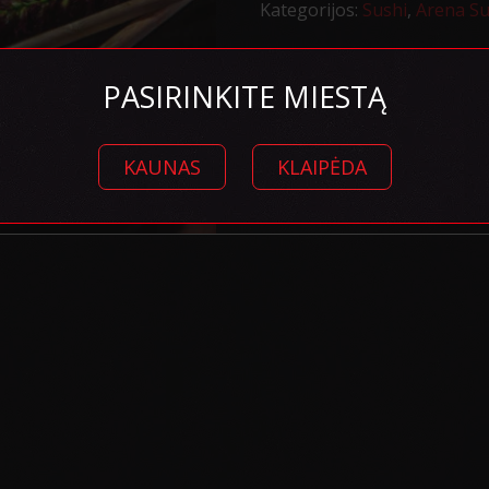
(8
Kategorijos:
Sushi
,
Arena Su
vnt.)
PASIRINKITE MIESTĄ
KAUNAS
KLAIPĖDA