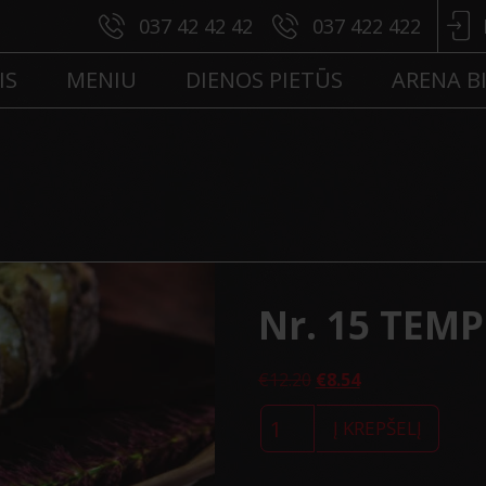
037 42 42 42
037 422 422
IS
MENIU
DIENOS PIETŪS
ARENA B
Nr. 15 TEMP
€
12.20
€
8.54
produkto
kiekis:
Į KREPŠELĮ
Nr.
15
TEMPURA