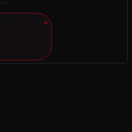
shi
×