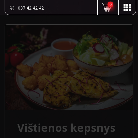
0
037 42 42 42
Vištienos kepsnys