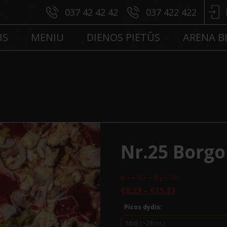
037 42 42 42
037 422 422
IS
MENIU
DIENOS PIETŪS
ARENA B
Nr.25 Borgo
Price
€
11.90
–
€
21.90
Price
range:
€
8.33
–
€
15.33
range:
€11.90
Picos dydis:
€8.33
through