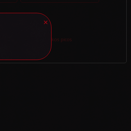
×
rijos:
Arena Pizza
,
Itališkos picos