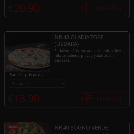
produkto
€
20.90
+
kiekis:
Į KREPŠELĮ
-
Nr.47
Pollastra
(aitri)
NR.48 GLADIATORE
(UŽDARA)
Padažas, sūris mocarela, kumpis, vištiena,
rūkyta jautiena, pievagrybiai, aštrus
padažas.
Padažas prie picos:
produkto
€
13.90
+
kiekis:
Į KREPŠELĮ
-
Nr.48
Gladiatore
(uždara)
NR.49 SOGNO VERDE
NAUJA