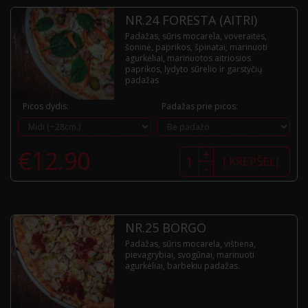
NR.24 FORESTA (AITRI)
Padažas, sūris mocarela, voveraitės,
šoninė, paprikos, špinatai, marinuoti
agurkėliai, marinuotos aitriosios
paprikos, lydyto sūrelio ir garstyčių
padažas
Picos dydis:
Padažas prie picos:
produkto
€
12.90
+
kiekis:
Į KREPŠELĮ
-
Nr.24
Foresta
(aitri)
NR.25 BORGO
Padažas, sūris mocarela, vištiena,
pievagrybiai, svogūnai, marinuoti
agurkėliai, barbekiu padažas.