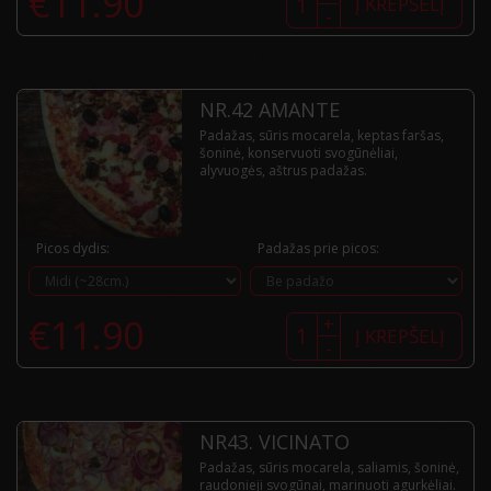
€
11.90
kiekis:
Į KREPŠELĮ
-
Nr.41
Rustico
NR.42 AMANTE
Padažas, sūris mocarela, keptas faršas,
šoninė, konservuoti svogūnėliai,
alyvuogės, aštrus padažas.
Picos dydis:
Padažas prie picos:
produkto
€
11.90
+
kiekis:
Į KREPŠELĮ
-
Nr.42
Amante
NR43. VICINATO
Padažas, sūris mocarela, saliamis, šoninė,
raudonieji svogūnai, marinuoti agurkėliai.