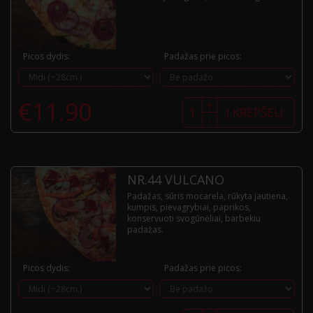
Picos dydis:
Padažas prie picos:
produkto
€
11.90
+
kiekis:
Į KREPŠELĮ
-
Nr43.
Vicinato
NR.44 VULCANO
Padažas, sūris mocarela, rūkyta jautiena,
kumpis, pievagrybiai, paprikos,
konservuoti svogūnėliai, barbekiu
padažas.
Picos dydis:
Padažas prie picos:
produkto