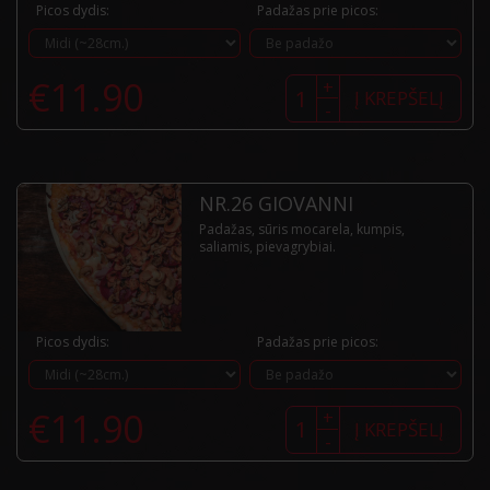
Picos dydis:
Padažas prie picos:
produkto
€
11.90
+
kiekis:
Į KREPŠELĮ
-
Nr.25
Borgo
NR.26 GIOVANNI
Padažas, sūris mocarela, kumpis,
saliamis, pievagrybiai.
Picos dydis:
Padažas prie picos:
produkto
€
11.90
+
kiekis:
Į KREPŠELĮ
-
Nr.26
Giovanni