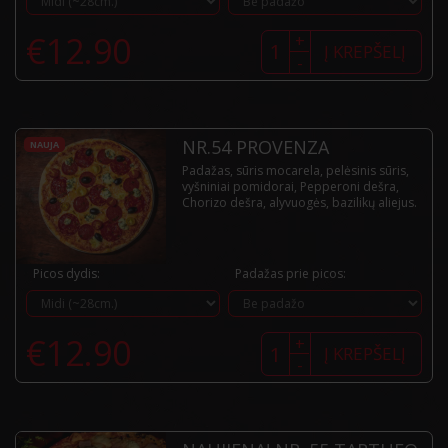
produkto
€
12.90
+
kiekis:
Į KREPŠELĮ
-
Nr.53
Procidana
NR.54 PROVENZA
NAUJA
Padažas, sūris mocarela, pelėsinis sūris,
vyšniniai pomidorai, Pepperoni dešra,
Chorizo dešra, alyvuogės, bazilikų aliejus.
Picos dydis:
Padažas prie picos:
produkto
€
12.90
+
kiekis:
Į KREPŠELĮ
-
Nr.54
Provenza