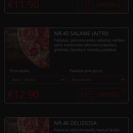
€
11.90
+
kiekis:
Į KREPŠELĮ
-
Nr.44
Vulcano
NR.45 SALAME (AITRI)
Padažas, sūris mocarela, saliamis, varškės
sūris, marinuotos aitriosios paprikos,
grietinės, špinatų ir česnakų padažas.
Picos dydis:
Padažas prie picos:
produkto
€
12.90
+
kiekis:
Į KREPŠELĮ
-
Nr.45
Salame
(aitri)
NR.46 DELIZIOSA
Padažas, sūris mocarela, keptas faršas,