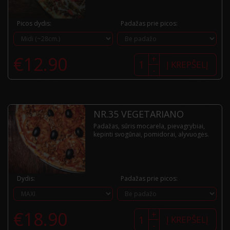
Picos dydis:
Padažas prie picos:
produkto
€
12.90
+
kiekis:
Į KREPŠELĮ
-
Nr.34
Mexicana
(aitri)
NR.35 VEGETARIANO
Padažas, sūris mocarela, pievagrybiai,
kepinti svogūnai, pomidorai, alyvuogės.
Dydis:
Padažas prie picos:
produkto
€
18.90
+
kiekis:
Į KREPŠELĮ
-
Nr.35