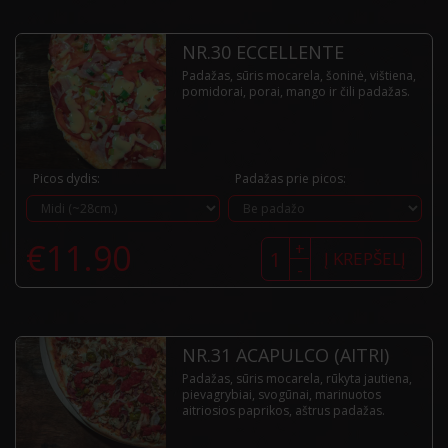
NR.30 ECCELLENTE
Padažas, sūris mocarela, šoninė, vištiena,
pomidorai, porai, mango ir čili padažas.
Picos dydis:
Padažas prie picos:
produkto
€
11.90
+
kiekis:
Į KREPŠELĮ
-
Nr.30
Eccellente
NR.31 ACAPULCO (AITRI)
Padažas, sūris mocarela, rūkyta jautiena,
pievagrybiai, svogūnai, marinuotos
aitriosios paprikos, aštrus padažas.