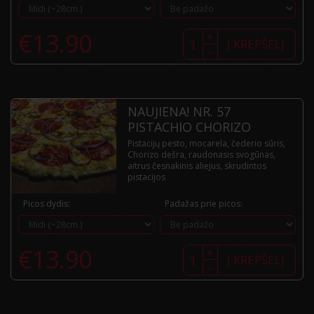
produkto
€
13.90
+
kiekis:
Į KREPŠELĮ
-
NAUJIENA!
Nr.
56
PISTACHIO
BACON
NAUJIENA! NR. 57
PISTACHIO CHORIZO
Pistacijų pesto, mocarela, čederio sūris,
Chorizo dešra, raudonasis svogūnas,
aitrus česnakinis aliejus, skrudintos
pistacijos
Picos dydis:
Padažas prie picos:
produkto
€
13.90
+
kiekis:
Į KREPŠELĮ
-
NAUJIENA!
Nr.
57
PISTACHIO
CHORIZO