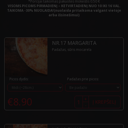
*Porcijai taikomas pakuotės mokestis 0.50 €
VISOMS PICOMS PIRMADIENĮ – KETVIRTADIENĮ NUO 10 IKI 16 VAL.
TAIKOMA -30% NUOLAIDA!(nuolaida pritaikoma valgant vietoje
arba išsinešimui)
NR.17 MARGARITA
Padažas, sūris mocarela
Picos dydis:
Padažas prie picos:
produkto
€
8.90
+
kiekis:
Į KREPŠELĮ
-
Nr.17
Margarita