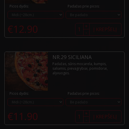
Picos dydis:
Padažas prie picos:
produkto
€
12.90
+
kiekis:
Į KREPŠELĮ
-
Nr.28
Toro
NR.29 SICILIANA
Padažas, sūris mocarela, kumpis,
saliamis, pievagrybiai, pomidorai,
alyvuogės.
Picos dydis:
Padažas prie picos:
produkto
€
11.90
+
kiekis:
Į KREPŠELĮ
-
Nr.29
Siciliana