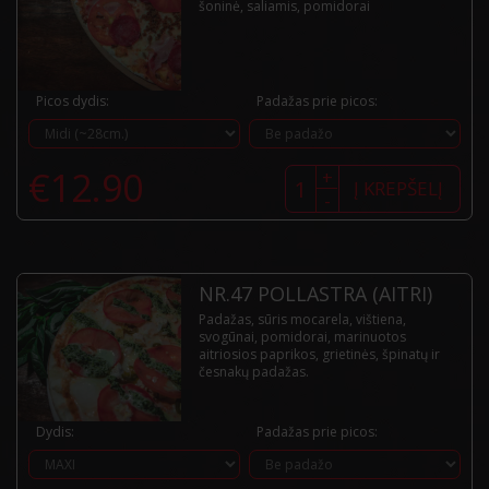
šoninė, saliamis, pomidorai
Picos dydis:
Padažas prie picos:
produkto
€
12.90
+
kiekis:
Į KREPŠELĮ
-
Nr.46
Deliziosa
NR.47 POLLASTRA (AITRI)
Padažas, sūris mocarela, vištiena,
svogūnai, pomidorai, marinuotos
aitriosios paprikos, grietinės, špinatų ir
česnakų padažas.
Dydis:
Padažas prie picos: