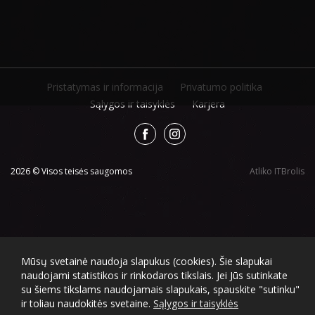
Pristatymas ir informacija
Privatumo politika
Sąlygos ir taisyklės
Karjera
2026 © Visos teisės saugomos
Atliko
ITBrolis
Mūsų svetainė naudoja slapukus (cookies). Šie slapukai
naudojami statistikos ir rinkodaros tikslais. Jei Jūs sutinkate
su šiems tikslams naudojamais slapukais, spauskite "sutinku"
ir toliau naudokitės svetaine.
Sąlygos ir taisyklės