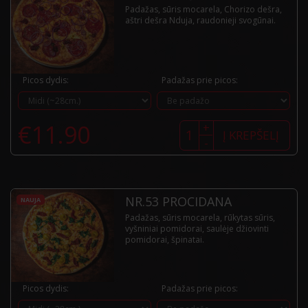
Padažas, sūris mocarela, Chorizo dešra,
aštri dešra Nduja, raudonieji svogūnai.
Picos dydis:
Padažas prie picos:
produkto
€
11.90
+
kiekis:
Į KREPŠELĮ
-
Nr.52
Nduja
NR.53 PROCIDANA
NAUJA
Padažas, sūris mocarela, rūkytas sūris,
vyšniniai pomidorai, saulėje džiovinti
pomidorai, špinatai.
Picos dydis:
Padažas prie picos: