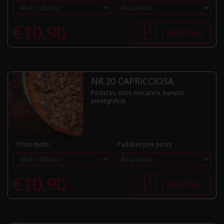
produkto
€
10.90
+
kiekis:
Į KREPŠELĮ
-
Nr.19
Vesuvio
NR.20 CAPRICCIOSA
Padažas, sūris mocarela, kumpis,
pievagrybiai
Picos dydis:
Padažas prie picos:
produkto
€
10.90
+
kiekis:
Į KREPŠELĮ
-
Nr.20
Capricciosa