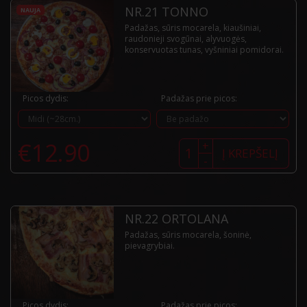
NR.21 TONNO
NAUJA
Padažas, sūris mocarela, kiaušiniai,
raudonieji svogūnai, alyvuogės,
konservuotas tunas, vyšniniai pomidorai.
Picos dydis:
Padažas prie picos:
produkto
€
12.90
+
kiekis:
Į KREPŠELĮ
-
Nr.21
Tonno
NR.22 ORTOLANA
Padažas, sūris mocarela, šoninė,
pievagrybiai.
Picos dydis:
Padažas prie picos: