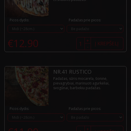
Picos dydis:
Padažas prie picos:
produkto
€
12.90
+
kiekis:
Į KREPŠELĮ
-
Nr.40
Tempesta
NR.41 RUSTICO
Padažas, sūris mocarela, šoninė,
pievagrybiai, marinuoti agurkėliai,
svogūnai, barbekiu padažas.
Picos dydis:
Padažas prie picos:
produkto
+