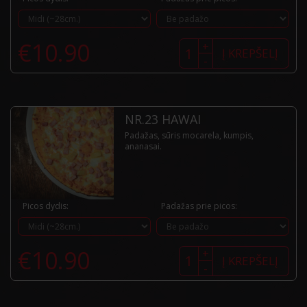
produkto
€
10.90
+
kiekis:
Į KREPŠELĮ
-
Nr.22
Ortolana
NR.23 HAWAI
Padažas, sūris mocarela, kumpis,
ananasai.
Picos dydis:
Padažas prie picos:
produkto
€
10.90
+
kiekis:
Į KREPŠELĮ
-
Nr.23
Hawai