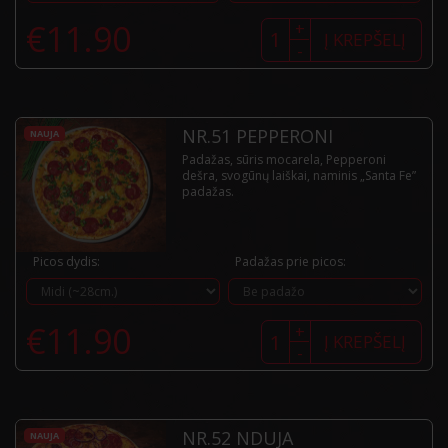
produkto
€
11.90
+
kiekis:
Į KREPŠELĮ
-
Nr.50
Chorizo
NR.51 PEPPERONI
NAUJA
Padažas, sūris mocarela, Pepperoni
dešra, svogūnų laiškai, naminis „Santa Fe”
padažas.
Picos dydis:
Padažas prie picos:
produkto
€
11.90
+
kiekis:
Į KREPŠELĮ
-
Nr.51
Pepperoni
NR.52 NDUJA
NAUJA