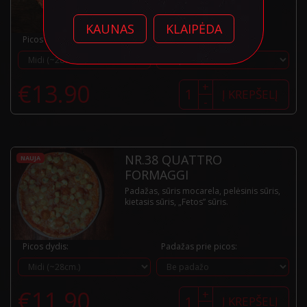
KAUNAS
KLAIPĖDA
Picos dydis:
Padažas prie picos:
produkto
€
13.90
+
kiekis:
Į KREPŠELĮ
-
Nr.37
Pescatore
NR.38 QUATTRO
NAUJA
FORMAGGI
Padažas, sūris mocarela, pelėsinis sūris,
kietasis sūris, „Fetos” sūris.
Picos dydis:
Padažas prie picos:
produkto
€
11.90
+
kiekis:
Į KREPŠELĮ