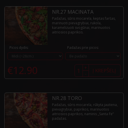
NR.27 MACINATA
Padažas, sūris mocarela, keptas faršas,
marinuoti pievagrybiai, rukola,
karamelizuoti svogūnai, marinuotos
aitriosios paprikos.
Picos dydis:
Padažas prie picos:
produkto
€
12.90
+
kiekis:
Į KREPŠELĮ
-
Nr.27
Macinata
NR.28 TORO
Padažas, sūris mocarela, rūkyta jautiena,
pievagrybiai, paprikos, marinuotos
aitriosios paprikos, naminis „Santa Fe”
padažas.