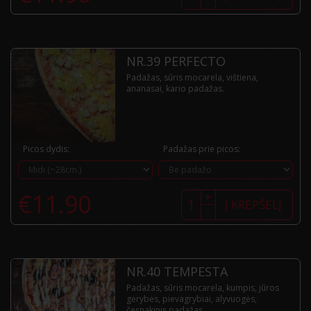
-
Nr.38
Quattro
Formaggi
NR.39 PERFECTO
Padažas, sūris mocarela, vištiena,
ananasai, kario padažas.
Picos dydis:
Padažas prie picos:
produkto
€
11.90
+
kiekis:
Į KREPŠELĮ
-
Nr.39
Perfecto
NR.40 TEMPESTA
Padažas, sūris mocarela, kumpis, jūros
gėrybės, pievagrybiai, alyvuogės,
česnakinis padažas.