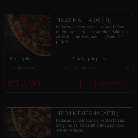
(aitri)
NR.33 MAFFIA (AITRI)
Padažas, sūris mocarela, keptas faršas,
marinuotos aitriosios paprikos, žaliosios
aitriosios paprikos, naminis „Santa Fe”
padažas
Picos dydis:
Padažas prie picos:
produkto
€
12.90
+
kiekis:
Į KREPŠELĮ
-
Nr.33
Maffia
(aitri)
NR.34 MEXICANA (AITRI)
Padažas, sūris mocarela, keptas faršas,
svogūnai, žaliosios aitriosios paprikos,
aštrus padažas.