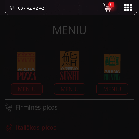
0
037 42 42 42
MENIU
MENIU
MENIU
MENIU
Firminės picos
Itališkos picos