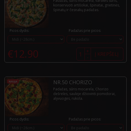
Padažas, sūris mocarela, varškės sūris,
konservuoti artišokai, špinatai, grietinės,
špinatų ir česnakų padažas.
Picos dydis:
Padažas prie picos:
produkto
€
12.90
+
kiekis:
Į KREPŠELĮ
-
Nr.49
Sogno
verde
NR.50 CHORIZO
NAUJA
Padažas, sūris mocarela, Chorizo
dešrelės, saulėje džiovinti pomidorai,
alyvuogės, rukola.
Picos dydis:
Padažas prie picos: