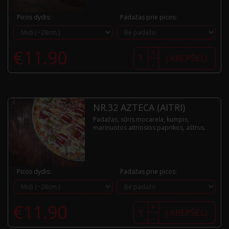
Picos dydis:
Padažas prie picos:
produkto
€
11.90
+
kiekis:
Į KREPŠELĮ
-
Nr.31
Acapulco
(aitri)
NR.32 AZTECA (AITRI)
Padažas, sūris mocarela, kumpis,
marinuotos aitriosios paprikos, aštrus.
Picos dydis:
Padažas prie picos:
produkto
€
11.90
+
kiekis:
Į KREPŠELĮ
-
Nr.32
Azteca