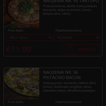
NAUJIENA! NR. 55 TARTUFO
Trinti pomidorai, sūrelio trumų padažas,
mocarela, aliejus su trumais, šoninė,
kietasis sūris, rukola.
Picos dydis:
Padažas prie picos:
produkto
€
11.90
+
kiekis:
Į KREPŠELĮ
-
NAUJIENA!
Nr.
55
TARTUFO
NAUJIENA! NR. 56
PISTACHIO BACON
Pistacijų pesto, mocarela, čederio sūris,
šoninė, raudonasis svogūnas, aitrus
česnakinis aliejus, skrudintos pistacijos
Picos dydis:
Padažas prie picos: