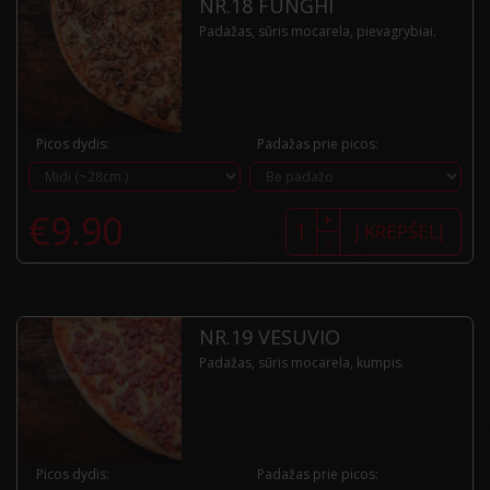
NR.18 FUNGHI
Padažas, sūris mocarela, pievagrybiai.
Picos dydis:
Padažas prie picos:
produkto
€
9.90
+
kiekis:
Į KREPŠELĮ
-
Nr.18
Funghi
NR.19 VESUVIO
Padažas, sūris mocarela, kumpis.
Picos dydis:
Padažas prie picos: