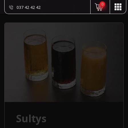
0
037 42 42 42
Sultys