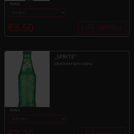
Kiekis:
produkto
€
3.50
+
kiekis:
Į KREPŠELĮ
-
„Coca
Cola
Zero“
„SPRITE“
Įskaičiuota taros kaina.
Kiekis:
produkto
€
3.20
+
kiekis:
Į KREPŠELĮ