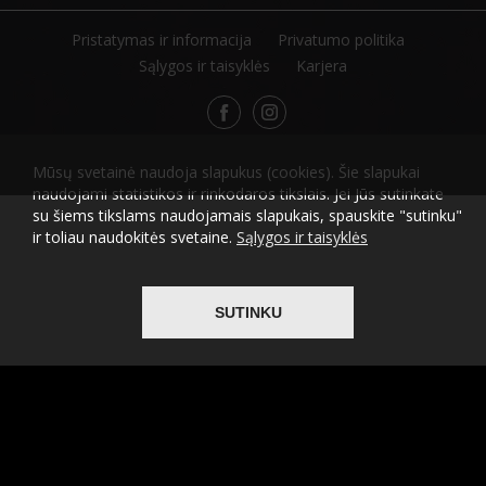
Pristatymas ir informacija
Privatumo politika
Sąlygos ir taisyklės
Karjera
2026 © Visos teisės saugomos
Atliko
ITBrolis
Mūsų svetainė naudoja slapukus (cookies). Šie slapukai
naudojami statistikos ir rinkodaros tikslais. Jei Jūs sutinkate
su šiems tikslams naudojamais slapukais, spauskite "sutinku"
ir toliau naudokitės svetaine.
Sąlygos ir taisyklės
SUTINKU