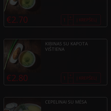
produkto
€
2.70
+
kiekis:
Į KREPŠELĮ
-
Sultinys
KIBINAS SU KAPOTA
VIŠTIENA
produkto
€
2.80
+
kiekis:
Į KREPŠELĮ
-
Kibinas
su
kapota
vištiena
CEPELINAI SU MĖSA