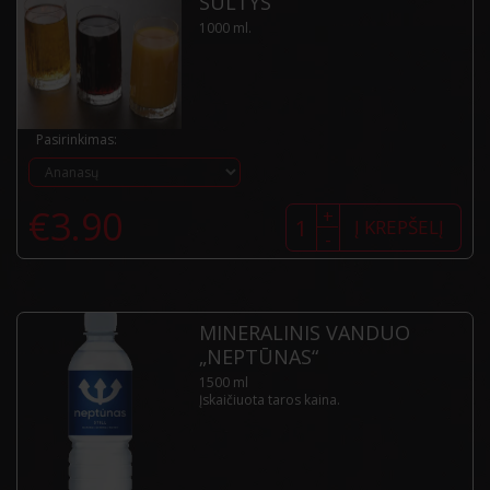
SULTYS
1000 ml.
Pasirinkimas:
produkto
€
3.90
+
kiekis:
Į KREPŠELĮ
-
Sultys
MINERALINIS VANDUO
„NEPTŪNAS“
1500 ml
Įskaičiuota taros kaina.