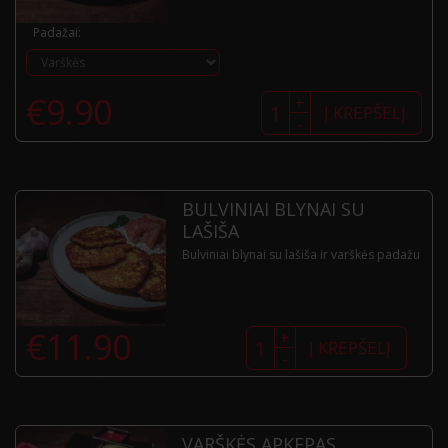
Padažai:
produkto
€
9.90
+
kiekis:
Į KREPŠELĮ
-
Bulviniai
blynai
su
mėsa
BULVINIAI BLYNAI SU
LAŠIŠA
Bulviniai blynai su lašiša ir varškės padažu
produkto
€
11.90
+
kiekis:
Į KREPŠELĮ
-
Bulviniai
blynai
su
lašiša
VARŠKĖS APKEPAS