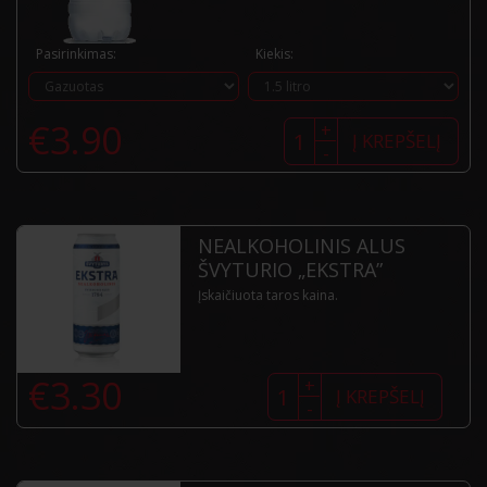
Pasirinkimas:
Kiekis:
produkto
€
3.90
+
kiekis:
Į KREPŠELĮ
-
Mineralinis
vanduo
„NEPTŪNAS“
NEALKOHOLINIS ALUS
ŠVYTURIO „EKSTRA”
Įskaičiuota taros kaina.
produkto
€
3.30
+
kiekis:
Į KREPŠELĮ
-
Nealkoholinis
alus
Švyturio
"Ekstra"