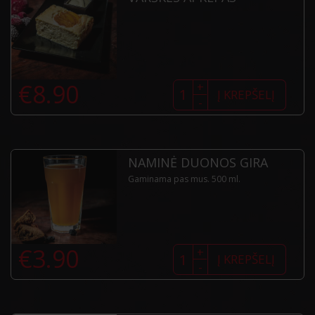
produkto
€
8.90
+
kiekis:
Į KREPŠELĮ
-
Varškės
apkepas
NAMINĖ DUONOS GIRA
Gaminama pas mus. 500 ml.
produkto
€
3.90
+
kiekis:
Į KREPŠELĮ
-
Naminė
duonos
gira