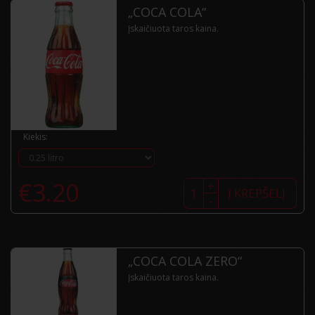
„COCA COLA“
Įskaičiuota taros kaina.
Kiekis:
produkto
€
3.20
+
kiekis:
Į KREPŠELĮ
-
„Coca
Cola“
„COCA COLA ZERO“
Įskaičiuota taros kaina.