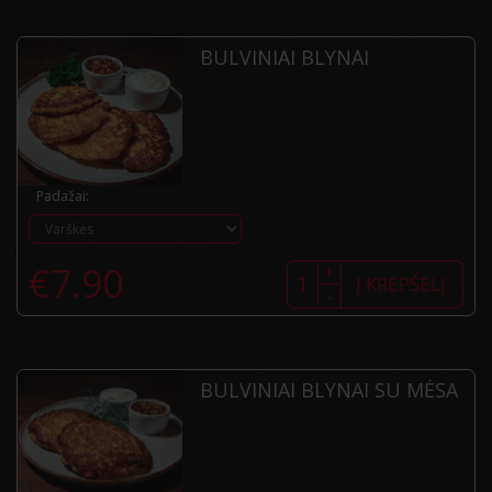
BULVINIAI BLYNAI
Padažai:
produkto
€
7.90
+
kiekis:
Į KREPŠELĮ
-
Bulviniai
blynai
BULVINIAI BLYNAI SU MĖSA