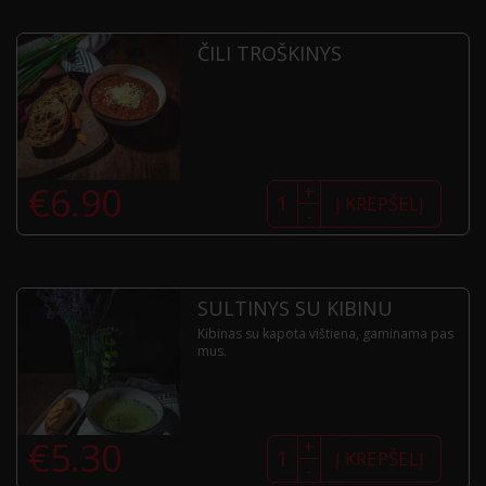
WHEAT
ČILI TROŠKINYS
produkto
€
6.90
+
kiekis:
Į KREPŠELĮ
-
Čili
troškinys
SULTINYS SU KIBINU
Kibinas su kapota vištiena, gaminama pas
mus.
produkto
€
5.30
+
kiekis:
Į KREPŠELĮ
-
Sultinys