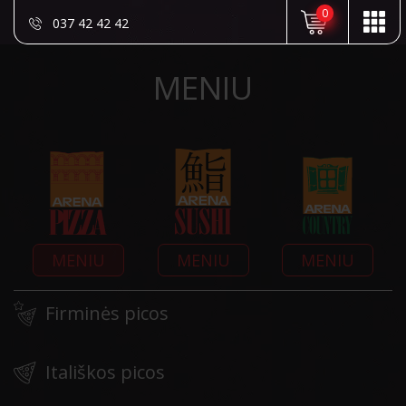
0
037 42 42 42
MENIU
MENIU
MENIU
MENIU
Firminės picos
Itališkos picos