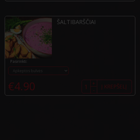
su
kibinu
ŠALTIBARŠČIAI
Pasirinkti:
produkto
€
4.90
+
kiekis:
Į KREPŠELĮ
-
Šaltibarščiai