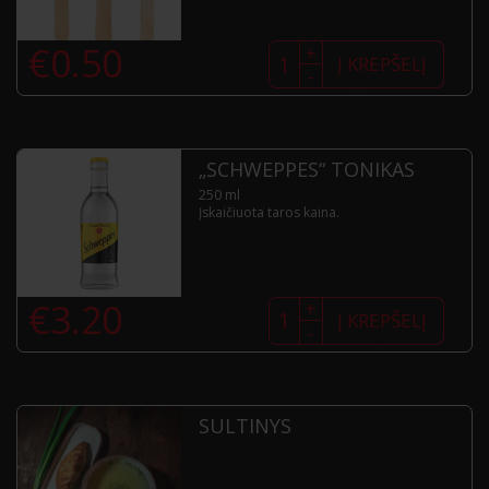
produkto
€
0.50
+
kiekis:
Į KREPŠELĮ
-
Vienkartiniai
įrankiai
„SCHWEPPES“ TONIKAS
250 ml
Įskaičiuota taros kaina.
produkto
€
3.20
+
kiekis:
Į KREPŠELĮ
-
„Schweppes“
tonikas
SULTINYS