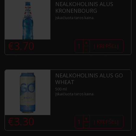
NEALKOHOLINIS ALUS
KRONENBOURG
Įskaičiuota taros kaina.
produkto
€
3.70
+
kiekis:
Į KREPŠELĮ
-
Nealkoholinis
alus
Kronenbourg
NEALKOHOLINIS ALUS GO
WHEAT
500 ml
Įskaičiuota taros kaina.
produkto
€
3.30
+
kiekis:
Į KREPŠELĮ
-
Nealkoholinis
alus
GO