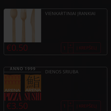
VIENKARTINIAI ĮRANKIAI
produkto
€
0.50
+
kiekis:
Į KREPŠELĮ
-
Vienkartiniai
įrankiai
DIENOS SRIUBA
produkto
€
3.50
+
kiekis:
Į KREPŠELĮ
-
Dienos