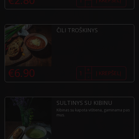
Į KREPŠELĮ
-
Kibinas
su
kapota
vištiena
ČILI TROŠKINYS
produkto
€
6.90
+
kiekis:
Į KREPŠELĮ
-
Čili
troškinys
SULTINYS SU KIBINU
Kibinas su kapota vištiena, gaminama pas
mus.