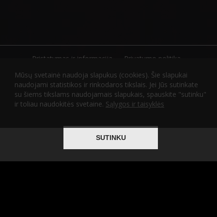
Pristatymas ir informacija
Privatumo politika
Sąlygos ir taisyklės
Karjera
Mūsų svetainė naudoja slapukus (cookies). Šie slapukai
naudojami statistikos ir rinkodaros tikslais. Jei Jūs sutinkate
su šiems tikslams naudojamais slapukais, spauskite "sutinku"
ir toliau naudokitės svetaine.
Sąlygos ir taisyklės
2026 © Visos teisės saugomos
Atliko
ITBrolis
SUTINKU