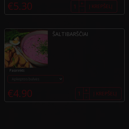
produkto
€
5.30
+
kiekis:
Į KREPŠELĮ
-
Sultinys
su
kibinu
ŠALTIBARŠČIAI
Pasirinkti:
produkto
€
4.90
+
kiekis:
Į KREPŠELĮ
-
Šaltibarščiai