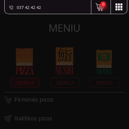
0
037 42 42 42
MENIU
MENIU
MENIU
MENIU
Firminės picos
Itališkos picos